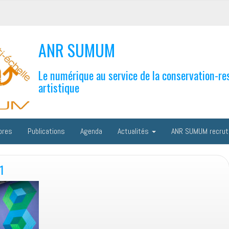
ANR SUMUM
Le numérique au service de la conservation-re
artistique
bres
Publications
Agenda
Actualités
ANR SUMUM recrut
1