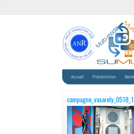
Accueil
Présentation
Mem
campagne_vasarely_0518_1